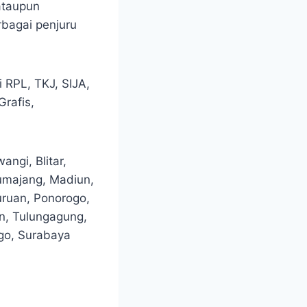
ataupun
rbagai penjuru
 RPL, TKJ, SIJA,
Grafis,
ngi, Blitar,
umajang, Madiun,
uruan, Ponorogo,
n, Tulungagung,
ggo, Surabaya