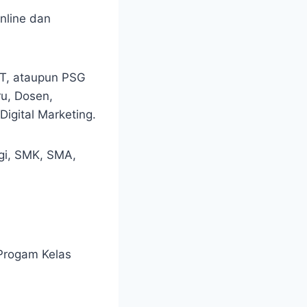
nline dan
JT, ataupun PSG
u, Dosen,
igital Marketing.
ggi, SMK, SMA,
Progam Kelas