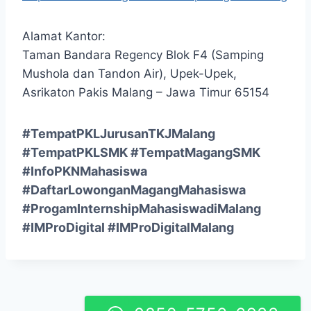
Alamat Kantor:
Taman Bandara Regency Blok F4 (Samping
Mushola dan Tandon Air), Upek-Upek,
Asrikaton Pakis Malang – Jawa Timur 65154
#TempatPKLJurusanTKJMalang
#TempatPKLSMK #TempatMagangSMK
#InfoPKNMahasiswa
#DaftarLowonganMagangMahasiswa
#ProgamInternshipMahasiswadiMalang
#IMProDigital #IMProDigitalMalang
© 2026 Laris.Biz.ID