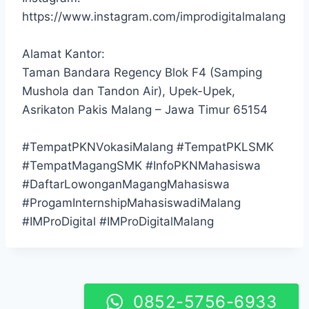
https://www.instagram.com/improdigitalmalang
Alamat Kantor:
Taman Bandara Regency Blok F4 (Samping
Mushola dan Tandon Air), Upek-Upek,
Asrikaton Pakis Malang – Jawa Timur 65154
#TempatPKNVokasiMalang #TempatPKLSMK
#TempatMagangSMK #InfoPKNMahasiswa
#DaftarLowonganMagangMahasiswa
#ProgamInternshipMahasiswadiMalang
#IMProDigital #IMProDigitalMalang
© 2026 Laris.Biz.ID
0852-5756-6933