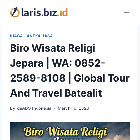
Skip
to
content
NIAGA
|
ANEKA JASA
Biro Wisata Religi
Jepara | WA: 0852-
2589-8108 | Global Tour
And Travel Batealit
By
ideADS Indonesia
March 19, 2026