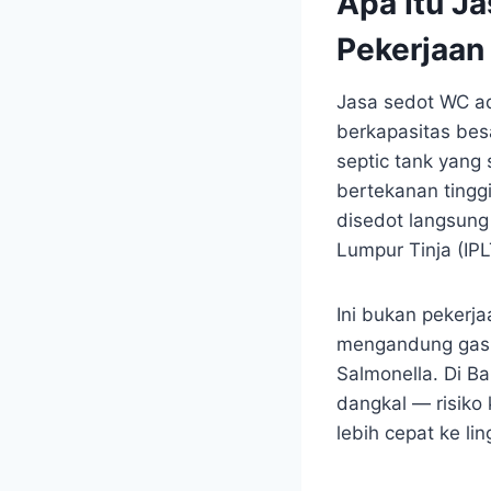
Apa Itu J
Pekerjaan
Jasa sedot WC a
berkapasitas bes
septic tank yang
bertekanan tinggi
disedot langsung
Lumpur Tinja (IPL
Ini bukan pekerj
mengandung gas m
Salmonella. Di B
dangkal — risiko
lebih cepat ke li