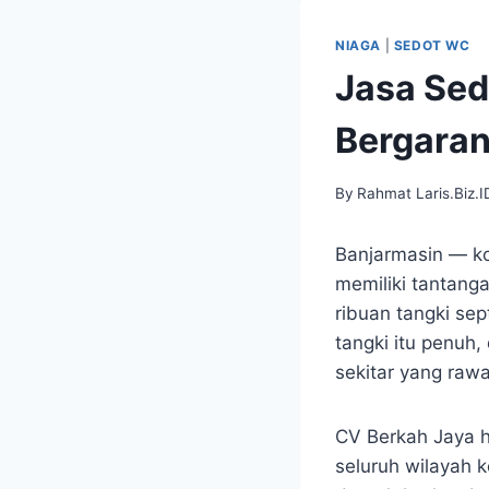
Skip
to
NIAGA
|
SEDOT WC
content
Jasa Sed
Bergaran
By
Rahmat Laris.Biz.I
Banjarmasin — ko
memiliki tantanga
ribuan tangki se
tangki itu penuh
sekitar yang rawa
CV Berkah Jaya h
seluruh wilayah 