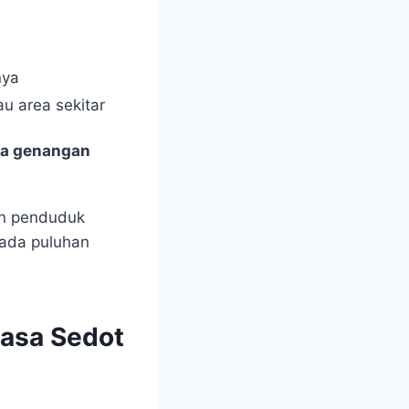
nya
u area sekitar
ada genangan
tan penduduk
pada puluhan
Jasa Sedot