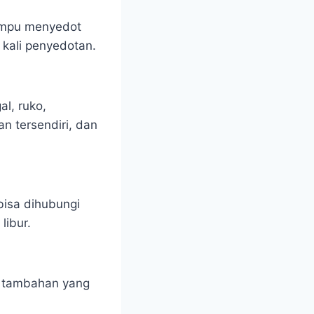
ampu menyedot
 kali penyedotan.
l, ruko,
n tersendiri, dan
bisa dihubungi
libur.
a tambahan yang