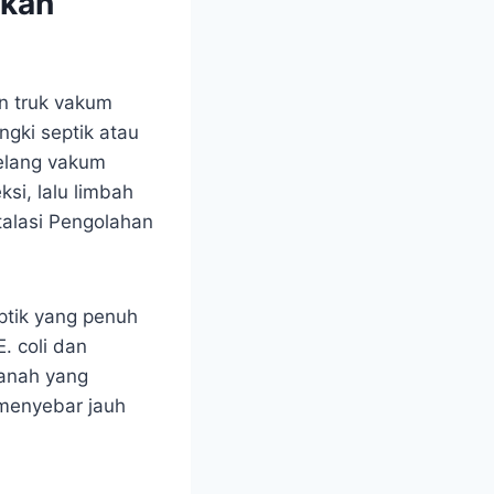
ukan
n truk vakum
gki septik atau
selang vakum
si, lalu limbah
talasi Pengolahan
ptik yang penuh
. coli dan
tanah yang
 menyebar jauh