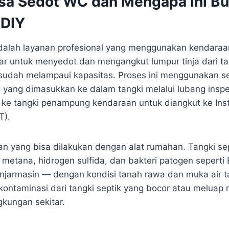
asa Sedot WC dan Mengapa Ini B
 DIY
dalah layanan profesional yang menggunakan kendaraa
ar untuk menyedot dan mengangkut lumpur tinja dari tan
 sudah melampaui kapasitas. Proses ini menggunakan 
 yang dimasukkan ke dalam tangki melalui lubang inspek
 ke tangki penampung kendaraan untuk diangkut ke Ins
T).
aan yang bisa dilakukan dengan alat rumahan. Tangki se
etana, hidrogen sulfida, dan bakteri patogen seperti E
anjarmasin — dengan kondisi tanah rawa dan muka air 
 kontaminasi dari tangki septik yang bocor atau meluap
ngkungan sekitar.