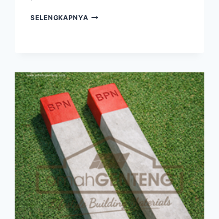
GENTENG
SELENGKAPNYA
MORANDO
GLAZUR
LAMPUNG
–
WA:
08122833040
–
OMAH
GENTENG