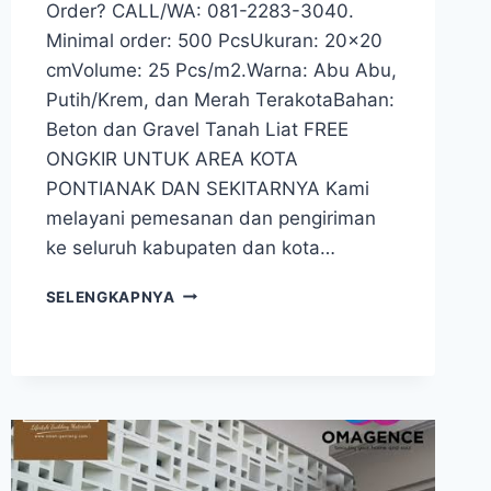
Order? CALL/WA: 081-2283-3040.
Minimal order: 500 PcsUkuran: 20×20
cmVolume: 25 Pcs/m2.Warna: Abu Abu,
Putih/Krem, dan Merah TerakotaBahan:
Beton dan Gravel Tanah Liat FREE
ONGKIR UNTUK AREA KOTA
PONTIANAK DAN SEKITARNYA Kami
melayani pemesanan dan pengiriman
ke seluruh kabupaten dan kota…
ROSTER
SELENGKAPNYA
BETON
PONTIANAK
|
WA:
081-
2283-
3040
|