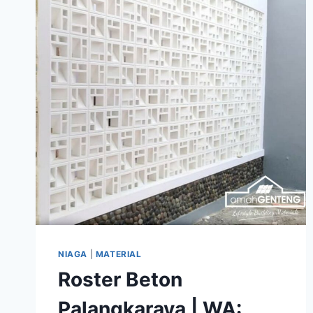
|
UBIN
DIFABEL
|
OMAH
GENTENG
NIAGA
|
MATERIAL
Roster Beton
Palangkaraya | WA: