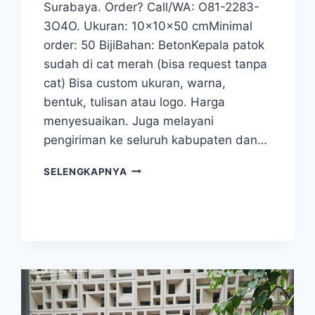
Surabaya. Order? Call/WA: O81-2283-
3O4O. Ukuran: 10x10x50 cmMinimal
order: 50 BijiBahan: BetonKepala patok
sudah di cat merah (bisa request tanpa
cat) Bisa custom ukuran, warna,
bentuk, tulisan atau logo. Harga
menyesuaikan. Juga melayani
pengiriman ke seluruh kabupaten dan…
PATOK
SELENGKAPNYA
TANAH
BPN
SURABAYA
|
WA:
081-
2283-
3040
|