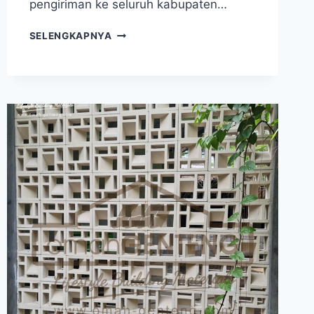
pengiriman ke seluruh kabupaten…
BATA
SELENGKAPNYA
TEMPEL
BEVEL
SURABAYA
–
WA:
08122833040
–
BATA
EXPOSE
TEMPEL
–
OMAH
GENTENG