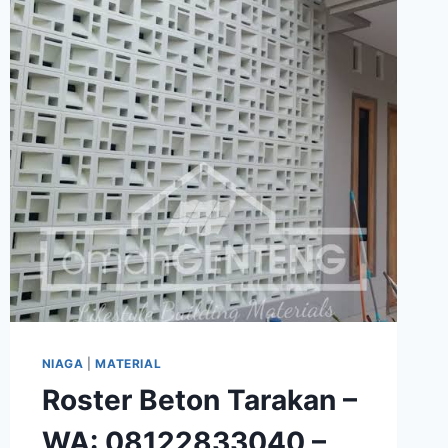
LOSTER
BETON
MINIMALIS
|
OMAH
GENTENG
NIAGA
|
MATERIAL
Roster Beton Tarakan –
WA: 08122833040 –