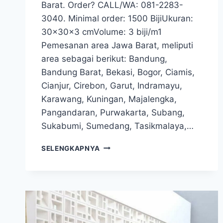
Barat. Order? CALL/WA: 081-2283-
3040. Minimal order: 1500 BijiUkuran:
30x30x3 cmVolume: 3 biji/m1
Pemesanan area Jawa Barat, meliputi
area sebagai berikut: Bandung,
Bandung Barat, Bekasi, Bogor, Ciamis,
Cianjur, Cirebon, Garut, Indramayu,
Karawang, Kuningan, Majalengka,
Pangandaran, Purwakarta, Subang,
Sukabumi, Sumedang, Tasikmalaya,…
GUIDING
SELENGKAPNYA
BLOCK
BANDUNG
|
WA:
081-
2283-
3040