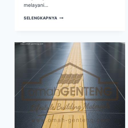
melayani…
GENTENG
SELENGKAPNYA
MORANDO
GLAZUR
PONTIANAK
|
WA:
081-
2283-
3040
|
OMAH
GENTENG