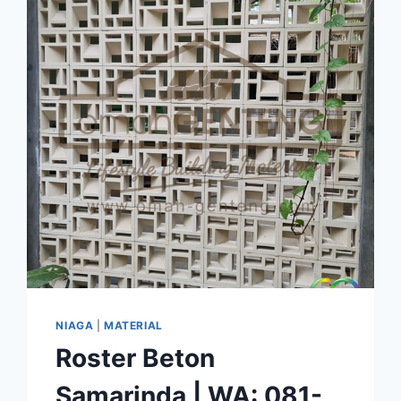
PATOK
BETON
|
OMAH
GENTENG
NIAGA
|
MATERIAL
Roster Beton
Samarinda | WA: 081-