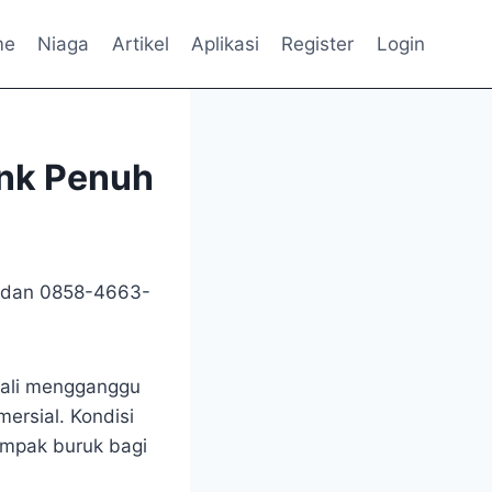
me
Niaga
Artikel
Aplikasi
Register
Login
ank Penuh
 dan 0858-4663-
kali mengganggu
ersial. Kondisi
ampak buruk bagi