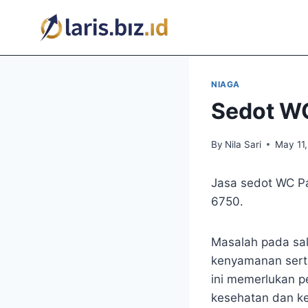
Skip
to
content
NIAGA
Sedot WC
By
Nila Sari
May 11
Jasa sedot WC 
6750.
Masalah pada sa
kenyamanan serta
ini memerlukan p
kesehatan dan ke