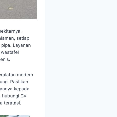
ekitarnya.
laman, setiap
u pipa. Layanan
 wastafel
enis.
eralatan modern
ung. Pastikan
tannya kepada
a, hubungi CV
 teratasi.