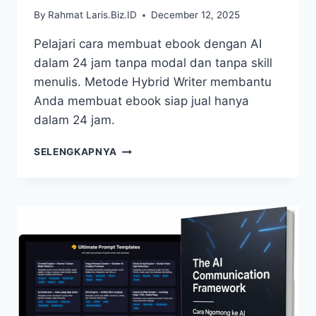
By
Rahmat Laris.Biz.ID
December 12, 2025
Pelajari cara membuat ebook dengan AI
dalam 24 jam tanpa modal dan tanpa skill
menulis. Metode Hybrid Writer membantu
Anda membuat ebook siap jual hanya
dalam 24 jam.
THE
SELENGKAPNYA
HYBRID
WRITER
–
CARA
MEMBUAT
EBOOK
DENGAN
AI
DALAM
24
JAM