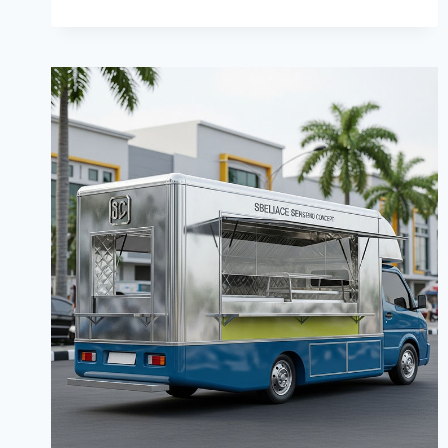
MOBIL
JEPARA
|
WA:
0812-
1568-
0734
|
SRI
RATU
BAN