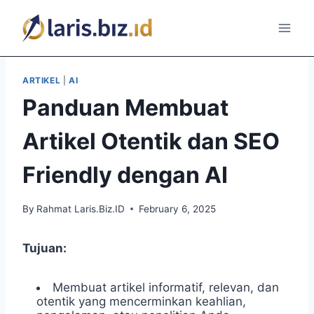
Skip
to
content
ARTIKEL
|
AI
Panduan Membuat
Artikel Otentik dan SEO
Friendly dengan AI
By
Rahmat Laris.Biz.ID
February 6, 2025
Tujuan:
Membuat artikel informatif, relevan, dan
otentik yang mencerminkan keahlian,