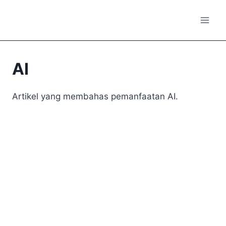
Skip
to
content
AI
Artikel yang membahas pemanfaatan AI.